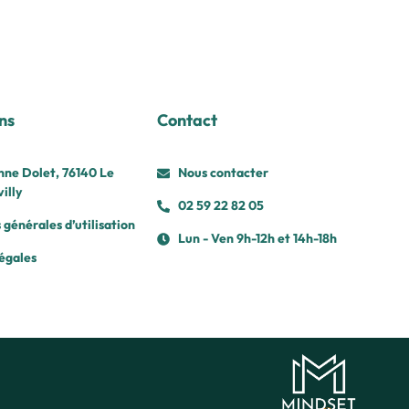
ns
Contact
nne Dolet, 76140 Le
Nous contacter
illy
02 59 22 82 05
 générales d’utilisation
Lun - Ven 9h-12h et 14h-18h
égales