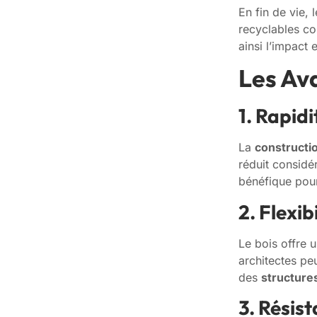
En fin de vie, 
recyclables co
ainsi l’impact
Les Av
1. Rapid
La
constructi
réduit considé
bénéfique pour
2. Flexib
Le bois offre 
architectes pe
des
structure
3. Résist