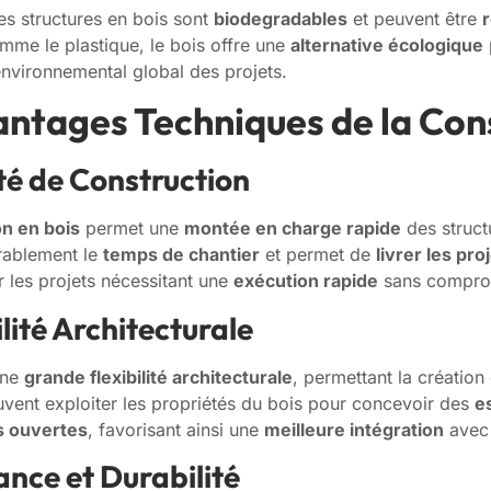
les structures en bois sont
biodegradables
et peuvent être
mme le plastique, le bois offre une
alternative écologique
 environnemental global des projets.
antages Techniques de la Cons
ité de Construction
on en bois
permet une
montée en charge rapide
des struct
rablement le
temps de chantier
et permet de
livrer les pr
 les projets nécessitant une
exécution rapide
sans compromi
ilité Architecturale
une
grande flexibilité architecturale
, permettant la créatio
uvent exploiter les propriétés du bois pour concevoir des
e
s ouvertes
, favorisant ainsi une
meilleure intégration
avec 
ance et Durabilité