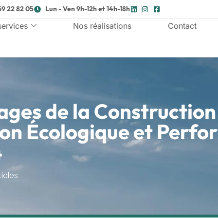
59 22 82 05
Lun - Ven 9h-12h et 14h-18h
services
Nos réalisations
Contact
ges de la Construction 
ion Écologique et Perf
4
ticles