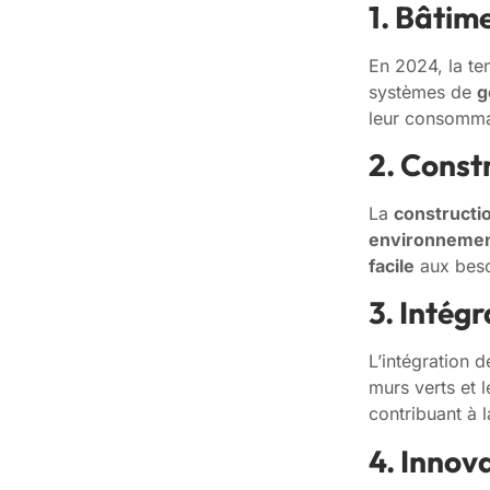
1. Bâtim
En 2024, la t
systèmes de
g
leur consommat
2. Const
La
constructi
environnement
facile
aux beso
3. Intégr
L’intégration d
murs verts et 
contribuant à 
4. Innov