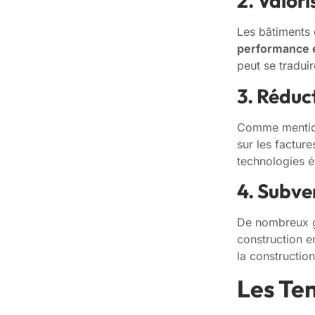
2. Valor
Les bâtiments 
performance 
peut se tradui
3. Réduc
Comme mentio
sur les factur
technologies é
4. Subven
De nombreux go
construction e
la construction
Les Ten