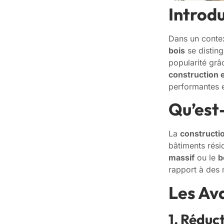
Introd
Dans un contex
bois
se distin
popularité gr
construction 
performantes e
Qu’est-
La
constructi
bâtiments rési
massif
ou le
b
rapport à des 
Les Av
1. Réduc