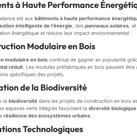
ents à Haute Performance Énergéti
endance est aux
bâtiments à haute performance énergétiq
estion intelligente de l’énergie
, des
panneaux solaires
, e
ion énergétique et réduire leur impact environnemental.
ruction Modulaire en Bois
on modulaire en bois
continue de gagner en popularité grâ
al réduit
. Les modules préfabriqués en bois peuvent être
ins spécifiques des projets.
ation de la Biodiversité
e la
biodiversité
dans les projets de construction en bois es
les espaces verts intégrés favorisent la
diversité biologique
la
résilience des écosystèmes urbains
.
ations Technologiques