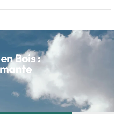
en Bois :
ormante