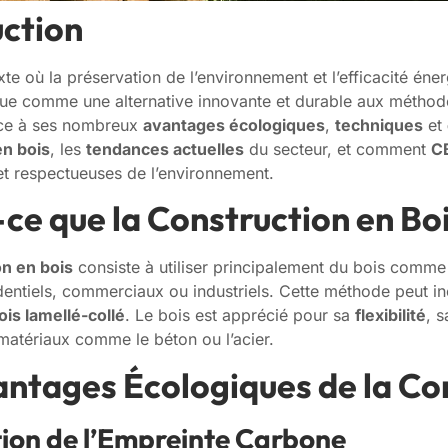
uction
te où la préservation de l’environnement et l’efficacité éne
gue comme une alternative innovante et durable aux méthode
âce à ses nombreux
avantages écologiques
,
techniques
et
en bois
, les
tendances actuelles
du secteur, et comment
C
t respectueuses de l’environnement.
ce que la Construction en Boi
on en bois
consiste à utiliser principalement du bois comme 
dentiels, commerciaux ou industriels. Cette méthode peut inc
ois lamellé-collé
. Le bois est apprécié pour sa
flexibilité
, 
matériaux comme le béton ou l’acier.
antages Écologiques de la Con
tion de l’Empreinte Carbone