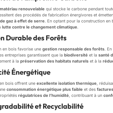
matériau renouvelable
qui stocke le carbone pendant tout
écessitent des procédés de fabrication énergivores et émette
de gaz à effet de serre
. En optant pour la construction en
la
lutte contre le changement climatique
.
on Durable des Forêts
n en bois favorise une
gestion responsable des forêts
. En
es entreprises garantissent que la
biodiversité
et la
santé 
lement à la
préservation des habitats naturels
et à la
réduc
acité Énergétique
en bois offrent une
excellente isolation thermique
, réduis
 une
consommation énergétique plus faible
et des
factures
ropriétés
régulatrices de l’humidité
, contribuant à un
conf
radabilité et Recyclabilité