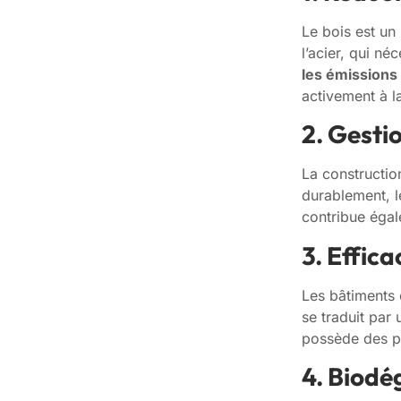
Le bois est un
l’acier, qui n
les émissions 
activement à 
2. Gesti
La constructio
durablement, l
contribue éga
3. Effic
Les bâtiments 
se traduit par
possède des p
4. Biodég