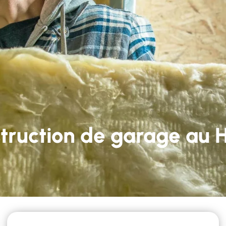
59 22 82 05
Lun - Ven 9h-12h et 14h-18h
services
Nos réalisations
Contact
truction de garage au 