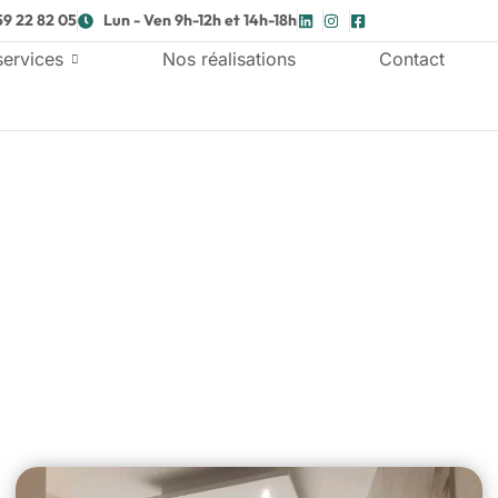
59 22 82 05
Lun - Ven 9h-12h et 14h-18h
services
Nos réalisations
Contact
n thermique au cœur de