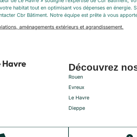
ur de Le Havre » souligne l’expertise de Cbr Bâtiment, votr
 votre habitat tout en optimisant vos dépenses en énergie. 
ontacter Cbr Bâtiment. Notre équipe est prête à vous apport
solations, aménagements extérieurs et agrandissement.
e Havre
Découvrez nos
Rouen
Evreux
Le Havre
Dieppe