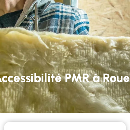
59 22 82 05
Lun - Ven 9h-12h et 14h-18h
services
Nos réalisations
Contact
ccessibilité PMR à Rou