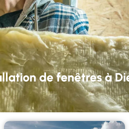
59 22 82 05
Lun - Ven 9h-12h et 14h-18h
services
Nos réalisations
Contact
allation de fenêtres à D