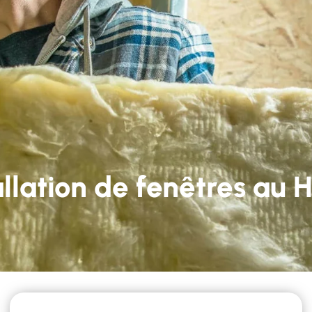
59 22 82 05
Lun - Ven 9h-12h et 14h-18h
services
Nos réalisations
Contact
allation de fenêtres au 