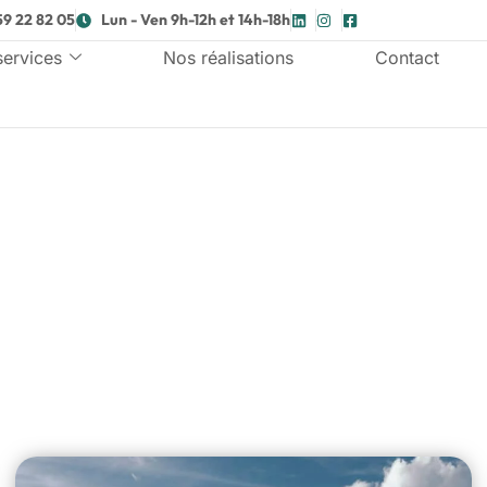
59 22 82 05
Lun - Ven 9h-12h et 14h-18h
services
Nos réalisations
Contact
issement de maison à