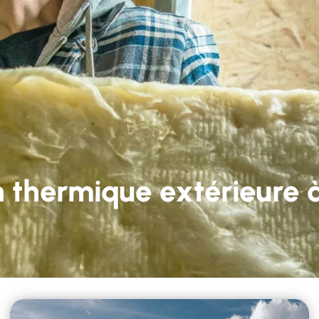
59 22 82 05
Lun - Ven 9h-12h et 14h-18h
services
Nos réalisations
Contact
on thermique extérieure 